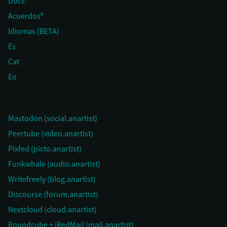
Docsº
Acuerdosº
Idiomas (BETA)
Es
Cat
Eo
Mastodon (social.anartist)
Peertube (video.anartist)
Pixfed (picto.anartist)
Funkwhale (audio.anartist)
Writefreely (blog.anartist)
Discourse (forum.anartist)
Nextcloud (cloud.anartist)
Roundcube + iRedMail (mail.anartist)