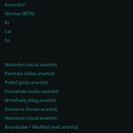
Acuerdosº
Idiomas (BETA)
Es
Cat
Eo
Mastodon (social.anartist)
Peertube (video.anartist)
Pixfed (picto.anartist)
Funkwhale (audio.anartist)
Writefreely (blog.anartist)
Discourse (forum.anartist)
Nextcloud (cloud.anartist)
Roundcube + iRedMail (mail.anartist)