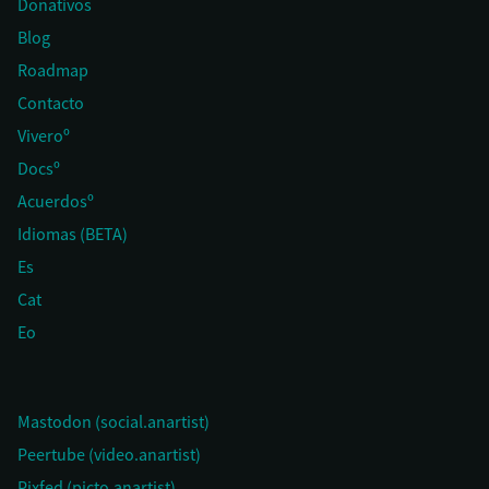
Donativos
Blog
Roadmap
Contacto
Viveroº
Docsº
Acuerdosº
Idiomas (BETA)
Es
Cat
Eo
Mastodon (social.anartist)
Peertube (video.anartist)
Pixfed (picto.anartist)