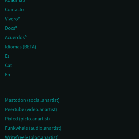
Roadmap
Contacto
Viveroº
Docsº
Acuerdosº
Idiomas (BETA)
Es
Cat
Eo
Mastodon (social.anartist)
Peertube (video.anartist)
Pixfed (picto.anartist)
Funkwhale (audio.anartist)
Writefreely (blog.anartist)