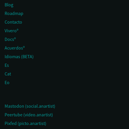
Blog
Roadmap
Contacto
Viveroº
Docsº
Acuerdosº
Idiomas (BETA)
Es
Cat
Eo
Mastodon (social.anartist)
Peertube (video.anartist)
Pixfed (picto.anartist)