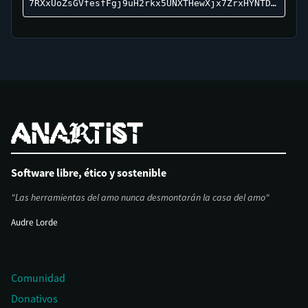
7RXxUoZsGVfesfFgj9uH2rkx5UNXTHewXjx7ZrxHYNTD:CW3
Software libre, ético y sostenible
"Las herramientas del amo nunca desmontarán la casa del amo"
Audre Lorde
Comunidad
Donativos