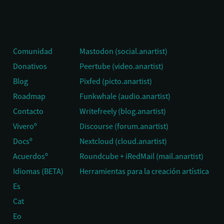
Comunidad
Mastodon (social.anartist)
Donativos
Peertube (video.anartist)
Blog
Pixfed (picto.anartist)
Roadmap
Funkwhale (audio.anartist)
Contacto
Writefreely (blog.anartist)
Viveroº
Discourse (forum.anartist)
Docsº
Nextcloud (cloud.anartist)
Acuerdosº
Roundcube + iRedMail (mail.anartist)
Idiomas (BETA)
Herramientas para la creación artística
Es
Cat
Eo