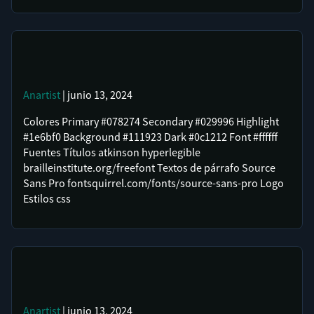
Anartist
| junio 13, 2024
Colores Primary #078274 Secondary #029996 Highlight
#1e6bf0 Background #111923 Dark #0c1212 Font #ffffff
Fuentes Títulos atkinson hyperlegible
brailleinstitute.org/freefont Textos de párrafo Source
Sans Pro fontsquirrel.com/fonts/source-sans-pro Logo
Estilos css
Anartist
| junio 13, 2024