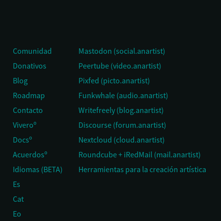
Comunidad
Mastodon (social.anartist)
Donativos
Peertube (video.anartist)
Blog
Pixfed (picto.anartist)
Roadmap
Funkwhale (audio.anartist)
Contacto
Writefreely (blog.anartist)
Viveroº
Discourse (forum.anartist)
Docsº
Nextcloud (cloud.anartist)
Acuerdosº
Roundcube + iRedMail (mail.anartist)
Idiomas (BETA)
Herramientas para la creación artística
Es
Cat
Eo