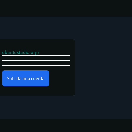
ubuntustudio.org/
Solicita una cuenta