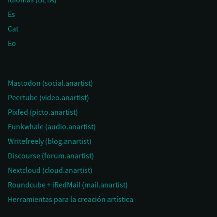
Es
Cat
Eo
Mastodon (social.anartist)
Peertube (video.anartist)
Pixfed (picto.anartist)
Funkwhale (audio.anartist)
Writefreely (blog.anartist)
Discourse (forum.anartist)
Nextcloud (cloud.anartist)
Roundcube + iRedMail (mail.anartist)
Herramientas para la creación artística