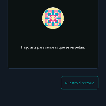
Hago arte para señoras que se respetan.
Software Libre. Cultura Digital. Music for change.
Duermo poco, sueño mucho y dibujo mal.
Nuestro directorio