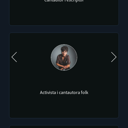
Cartoonist ¡Imaginemos más utopías!
Música sardocatalana
Activista i cantautora folk
Belles arts i Animacions 3D/2D/StopMotion
Musician. Composer. Anti-fascist. Atheist.